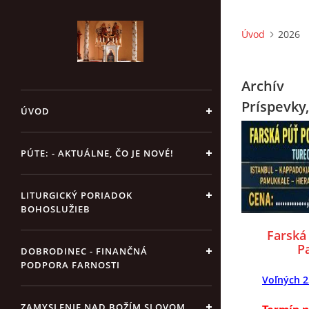
Úvod
2026
Archív
Príspevky,
ÚVOD
PÚTE: - AKTUÁLNE, ČO JE NOVÉ!
LITURGICKÝ PORIADOK
BOHOSLUŽIEB
Farská 
Pa
DOBRODINEC - FINANČNÁ
PODPORA FARNOSTI
Voľných 2
ZAMYSLENIE NAD BOŽÍM SLOVOM