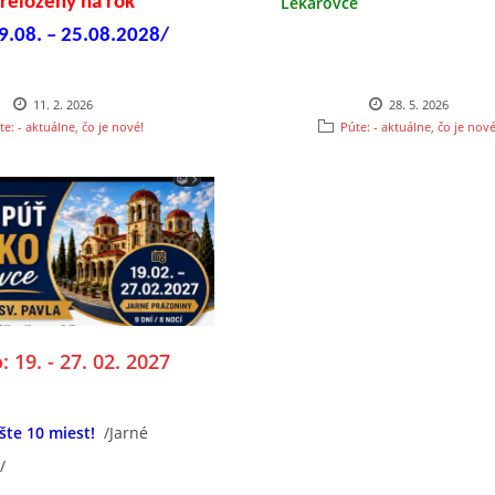
reložený na rok
Lekárovce
9.08. – 25.08.2028/
11. 2. 2026
28. 5. 2026
te: - aktuálne, čo je nové!
Púte: - aktuálne, čo je nové
 19. - 27. 02. 2027
šte 10 miest!
/Jarné
/