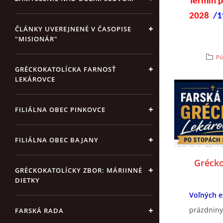
Termín p
2028
/1
ČLÁNKY UVEREJNENÉ V ČASOPISE
"MISIONÁR"
Pú
GRÉCKOKATOLÍCKA FARNOSŤ
LEKÁROVCE
FILIÁLNA OBEC PINKOVCE
FILIÁLNA OBEC BAJANY
Grécko:
GRÉCKOKATOLÍCKY ZBOR: MÁRIINNÉ
DIETKY
Voľných e
prázdniny
FARSKÁ RADA