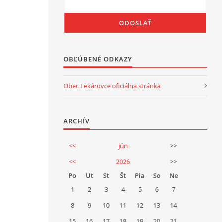
OBĽÚBENÉ ODKAZY
Obec Lekárovce oficiálna stránka
ARCHÍV
<<
jún
>>
<<
2026
>>
Po
Ut
St
Št
Pia
So
Ne
1
2
3
4
5
6
7
8
9
10
11
12
13
14
15
16
17
18
19
20
21