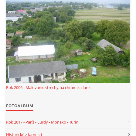
PRIJÍMANIE EUCHARISTIE U DETÍ
MODLITBA ZA OCHRANU KU KLOKOČOVSKEJ
BOHORODIČKE V ČASE VÍRUSOVEJ EPIDÉMIE
WEBOVÉ STRÁNKY
OCHRANA OSOBNÝCH ÚDAJOV
Rok 2006 - Maľovanie strechy na chráme a fare.
FOTOALBUM
Rok 2017 - Paríž - Lurdy - Monako - Turín
Historické z farnosti