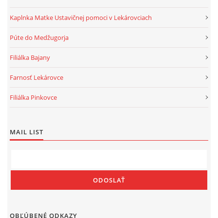
Kaplnka Matke Ustavičnej pomoci v Lekárovciach
Púte do Medžugorja
Gréckokatolícka cirkev, farnosť Lekárovce
Filiálka Bajany
Protojerej. ThDr. Marek Pejo, PhD., farár
Lekárovce 339
Farnosť Lekárovce
072 54 Lekárovce
Filiálka Pinkovce
Tel. číslo: 056/65 904 62
lekarovce@grkatke.sk
MAIL LIST
© 2026 eStránky.sk
|
RSS
|
WebSlice
|
Tisk
|
Aktualizované 6. 8. 2026
|
Hore ↑
OBĽÚBENÉ ODKAZY