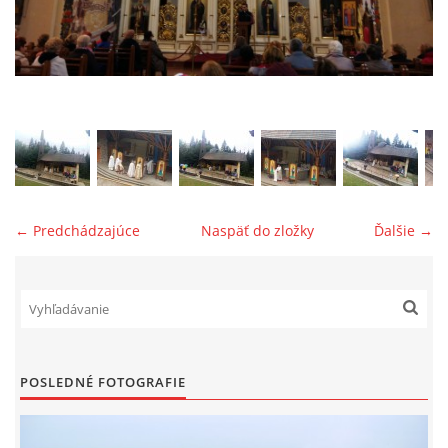
GRÉCKOKATOLÍCKA FARNOSŤ LEKÁROVCE
FILIÁLNA OBEC PINKOVCE
FILIÁLNA OBEC BAJANY
GRÉCKOKATOLÍCKY ZBOR: MÁRIINNÉ DIETKY
← Predchádzajúce
Naspäť do zložky
Ďalšie →
FARSKÁ RADA
FARSKÁ CHARITA LEKÁROVCE
POSLEDNÉ FOTOGRAFIE
FARSKÉ DOKUMENTY- NA STIAHNUTIE