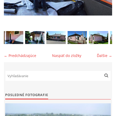
GRÉCKOKATOLÍCKA FARNOSŤ LEKÁROVCE
FILIÁLNA OBEC PINKOVCE
FILIÁLNA OBEC BAJANY
← Predchádzajúce
Naspäť do zložky
Ďalšie →
GRÉCKOKATOLÍCKY ZBOR: MÁRIINNÉ DIETKY
FARSKÁ RADA
FARSKÁ CHARITA LEKÁROVCE
POSLEDNÉ FOTOGRAFIE
FARSKÉ DOKUMENTY- NA STIAHNUTIE