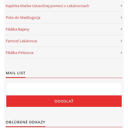
Kaplnka Matke Ustavičnej pomoci v Lekárovciach
Púte do Medžugorja
Filiálka Bajany
Gréckokatolícka cirkev, farnosť Lekárovce
Protojerej. ThDr. Marek Pejo, PhD., farár
Farnosť Lekárovce
Lekárovce 339
072 54 Lekárovce
Filiálka Pinkovce
Tel. číslo: 056/65 904 62
lekarovce@grkatke.sk
MAIL LIST
© 2026 eStránky.sk
|
RSS
|
WebSlice
|
Tisk
|
Aktualizované 9. 8. 2026
|
Hore ↑
OBĽÚBENÉ ODKAZY