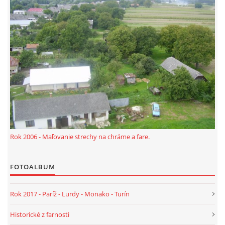
PRIJÍMANIE EUCHARISTIE U DETÍ
MODLITBA ZA OCHRANU KU KLOKOČOVSKEJ
BOHORODIČKE V ČASE VÍRUSOVEJ EPIDÉMIE
WEBOVÉ STRÁNKY
OCHRANA OSOBNÝCH ÚDAJOV
Rok 2006 - Maľovanie strechy na chráme a fare.
FOTOALBUM
Rok 2017 - Paríž - Lurdy - Monako - Turín
Historické z farnosti