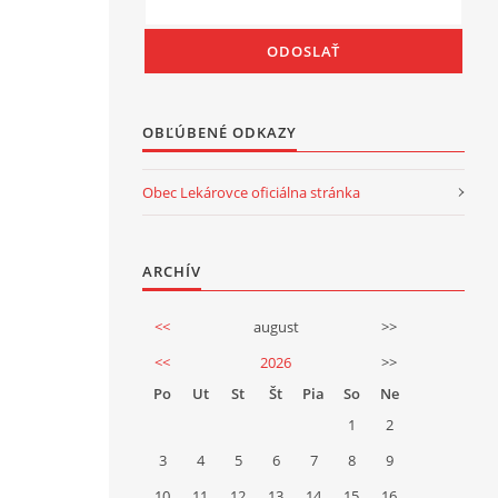
OBĽÚBENÉ ODKAZY
Obec Lekárovce oficiálna stránka
ARCHÍV
<<
august
>>
<<
2026
>>
Po
Ut
St
Št
Pia
So
Ne
1
2
3
4
5
6
7
8
9
10
11
12
13
14
15
16