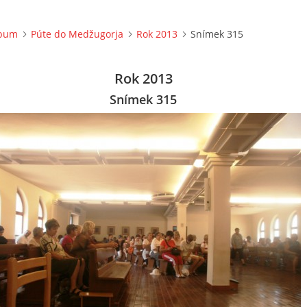
lbum
Púte do Medžugorja
Rok 2013
Snímek 315
Rok 2013
Snímek 315