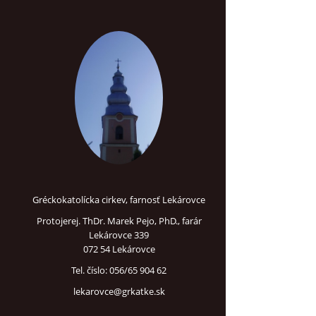
Gréckokatolícka cirkev, farnosť Lekárovce
Protojerej. ThDr. Marek Pejo, PhD., farár
Lekárovce 339
072 54 Lekárovce
Tel. číslo: 056/65 904 62
lekarovce@grkatke.sk