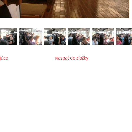
júce
Naspäť do zložky