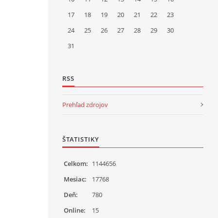
17
18
19
20
21
22
23
24
25
26
27
28
29
30
31
RSS
Prehľad zdrojov
ŠTATISTIKY
Celkom:
1144656
Mesiac:
17768
Deň:
780
Online:
15