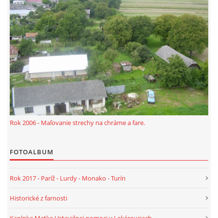
PRIJÍMANIE EUCHARISTIE U DETÍ
MODLITBA ZA OCHRANU KU KLOKOČOVSKEJ
BOHORODIČKE V ČASE VÍRUSOVEJ EPIDÉMIE
WEBOVÉ STRÁNKY
OCHRANA OSOBNÝCH ÚDAJOV
Rok 2006 - Maľovanie strechy na chráme a fare.
FOTOALBUM
Rok 2017 - Paríž - Lurdy - Monako - Turín
Historické z farnosti