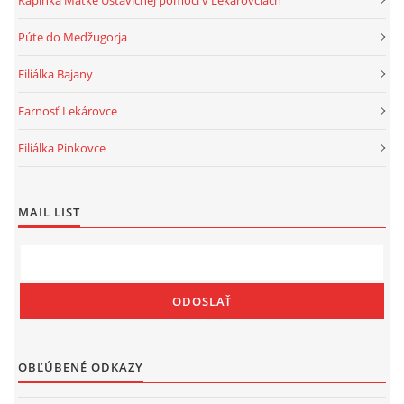
Kaplnka Matke Ustavičnej pomoci v Lekárovciach
Púte do Medžugorja
Filiálka Bajany
Gréckokatolícka cirkev, farnosť Lekárovce
Farnosť Lekárovce
Protojerej. ThDr. Marek Pejo, PhD., farár
Lekárovce 339
Filiálka Pinkovce
072 54 Lekárovce
Tel. číslo: 056/65 904 62
lekarovce@grkatke.sk
MAIL LIST
© 2026 eStránky.sk
|
RSS
|
WebSlice
|
Tisk
|
Aktualizované 6. 8. 2026
|
Hore ↑
OBĽÚBENÉ ODKAZY