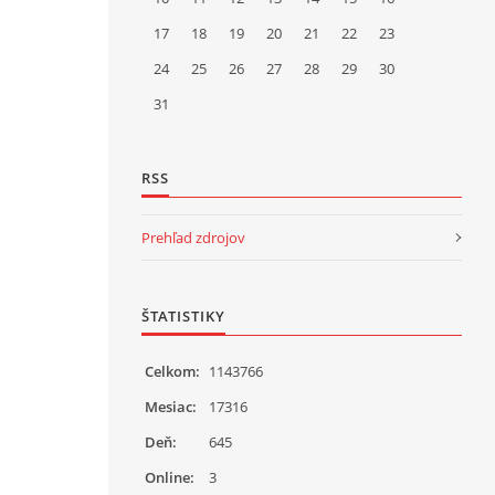
17
18
19
20
21
22
23
24
25
26
27
28
29
30
31
RSS
Prehľad zdrojov
ŠTATISTIKY
Celkom:
1143766
Mesiac:
17316
Deň:
645
Online:
3