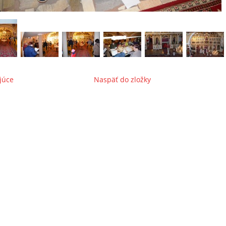
júce
Naspäť do zložky