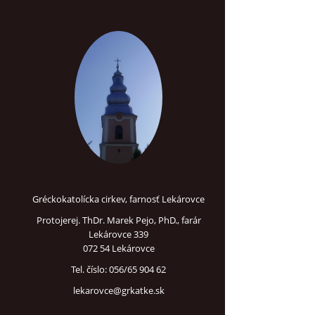
Gréckokatolícka cirkev, farnosť Lekárovce
Protojerej. ThDr. Marek Pejo, PhD., farár
Lekárovce 339
072 54 Lekárovce
Tel. číslo: 056/65 904 62
lekarovce@grkatke.sk