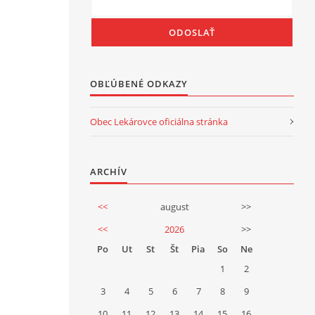
OBĽÚBENÉ ODKAZY
Obec Lekárovce oficiálna stránka
ARCHÍV
<<
august
>>
<<
2026
>>
Po
Ut
St
Št
Pia
So
Ne
1
2
3
4
5
6
7
8
9
10
11
12
13
14
15
16