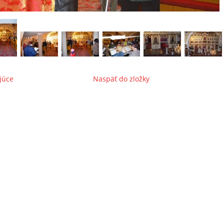
júce
Naspäť do zložky