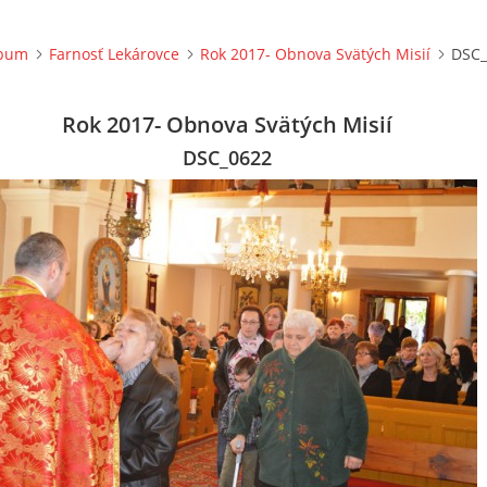
lbum
Farnosť Lekárovce
Rok 2017- Obnova Svätých Misií
DSC_
Rok 2017- Obnova Svätých Misií
DSC_0622