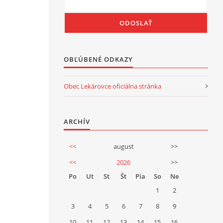
OBĽÚBENÉ ODKAZY
Obec Lekárovce oficiálna stránka
ARCHÍV
<<
august
>>
<<
2026
>>
Po
Ut
St
Št
Pia
So
Ne
1
2
3
4
5
6
7
8
9
10
11
12
13
14
15
16