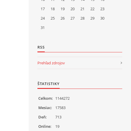
17
18
19
20
21
22
23
24
25
26
27
28
29
30
31
RSS
Prehľad zdrojov
ŠTATISTIKY
Celkom:
1144272
Mesiac:
17583
Deň:
713
Online:
19