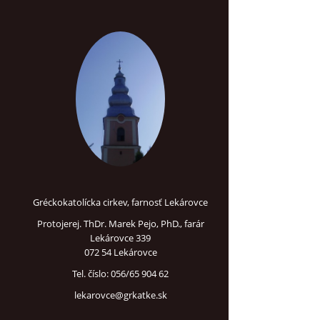
Gréckokatolícka cirkev, farnosť Lekárovce
Protojerej. ThDr. Marek Pejo, PhD., farár
Lekárovce 339
072 54 Lekárovce
Tel. číslo: 056/65 904 62
lekarovce@grkatke.sk